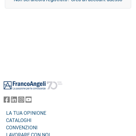
Footer
LA TUA OPINIONE
CATALOGHI
CONVENZIONI
LAVORARE CON NOI