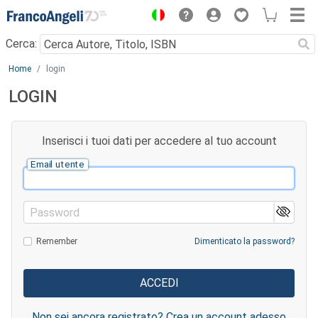
Menu
Cerca:
Main content
Home
login
LOGIN
Inserisci i tuoi dati per accedere al tuo account
Email utente
Password
Remember
Dimenticato la password?
Non sei ancora registrato? Crea un account adesso