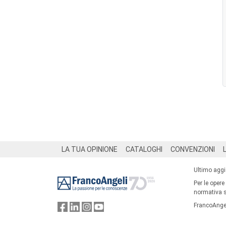
Footer
LA TUA OPINIONE
CATALOGHI
CONVENZIONI
Ultimo agg
Per le opere
normativa su
FrancoAngel