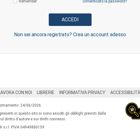
Remember
Dimenticato la password?
Non sei ancora registrato? Crea un account adesso
LAVORA CON NOI
LIBRERIE
INFORMATIVA PRIVACY
ACCESSIBILIT
iornamento: 24/06/2026
 presenti in questo sito si sono assolti gli obblighi previsti dalla
l diritto d'autore e sui diritti connessi.
i s.r.l. P.IVA 04949880159