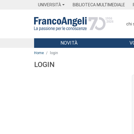
Menu
Main content
Footer
Menu
UNIVERSITÀ
BIBLIOTECA MULTIMEDIALE
chi
NOVITÀ
V
Main content
Home
login
LOGIN