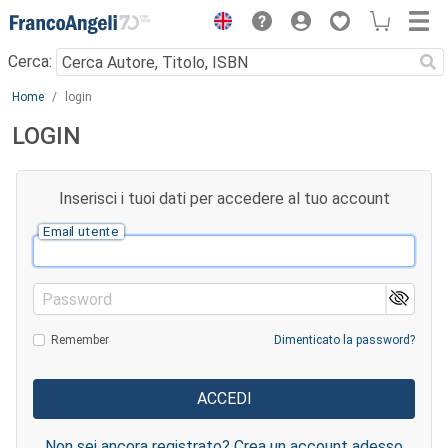
Menu
Cerca:
Main content
Home
login
LOGIN
Inserisci i tuoi dati per accedere al tuo account
Email utente
Password
Remember
Dimenticato la password?
Non sei ancora registrato? Crea un account adesso