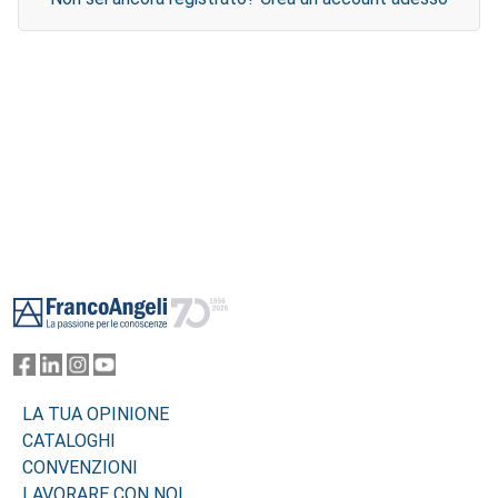
Footer
LA TUA OPINIONE
CATALOGHI
CONVENZIONI
LAVORARE CON NOI