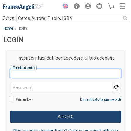
Menu
Cerca:
Main content
Home
login
LOGIN
Inserisci i tuoi dati per accedere al tuo account
Email utente
Password
Remember
Dimenticato la password?
Non sei ancora registrato? Crea un account adesso