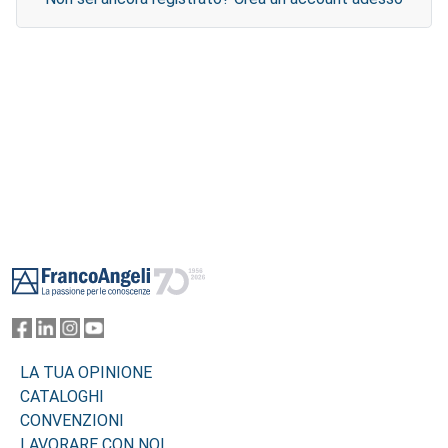
Footer
LA TUA OPINIONE
CATALOGHI
CONVENZIONI
LAVORARE CON NOI