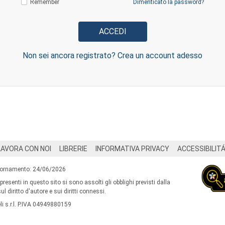
Remember
Dimenticato la password?
Non sei ancora registrato? Crea un account adesso
LAVORA CON NOI
LIBRERIE
INFORMATIVA PRIVACY
ACCESSIBILIT
iornamento: 24/06/2026
 presenti in questo sito si sono assolti gli obblighi previsti dalla
l diritto d'autore e sui diritti connessi.
i s.r.l. P.IVA 04949880159