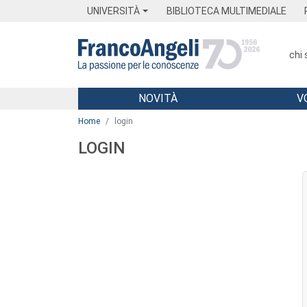
Menu
Main content
Footer
Menu
UNIVERSITÀ
BIBLIOTECA MULTIMEDIALE
chi
NOVITÀ
V
Main content
Home
login
LOGIN