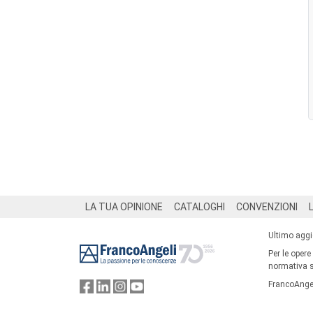
Footer
LA TUA OPINIONE
CATALOGHI
CONVENZIONI
Ultimo agg
Per le opere
normativa su
FrancoAngel