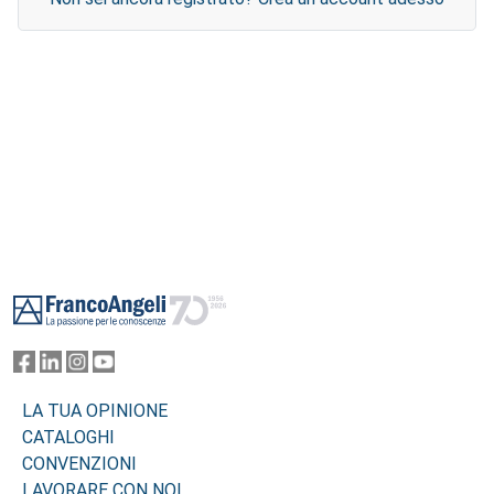
Footer
LA TUA OPINIONE
CATALOGHI
CONVENZIONI
LAVORARE CON NOI