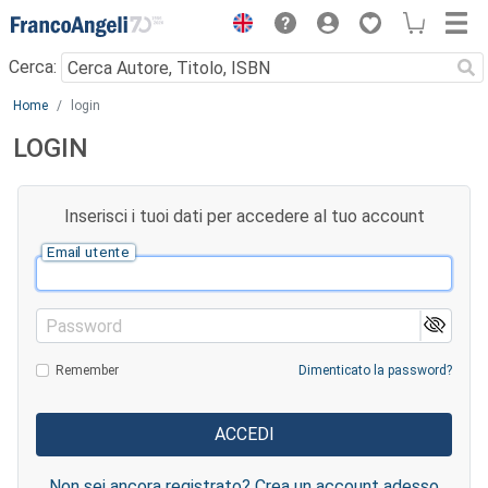
Menu
Cerca:
Main content
Home
login
LOGIN
Inserisci i tuoi dati per accedere al tuo account
Email utente
Password
Remember
Dimenticato la password?
Non sei ancora registrato? Crea un account adesso