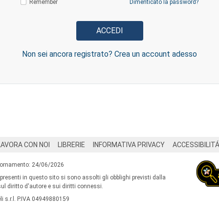
Remember
Dimenticato la password?
Non sei ancora registrato? Crea un account adesso
LAVORA CON NOI
LIBRERIE
INFORMATIVA PRIVACY
ACCESSIBILIT
iornamento: 24/06/2026
 presenti in questo sito si sono assolti gli obblighi previsti dalla
l diritto d'autore e sui diritti connessi.
i s.r.l. P.IVA 04949880159