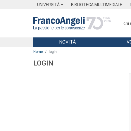
Menu
Main content
Footer
Menu
UNIVERSITÀ
BIBLIOTECA MULTIMEDIALE
chi
NOVITÀ
V
Main content
Home
login
LOGIN