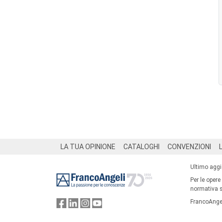
Footer
LA TUA OPINIONE
CATALOGHI
CONVENZIONI
Ultimo agg
Per le opere
normativa su
FrancoAngel