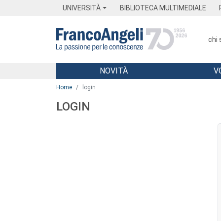
Menu
Main content
Footer
Menu
UNIVERSITÀ
BIBLIOTECA MULTIMEDIALE
chi
NOVITÀ
V
Main content
Home
login
LOGIN