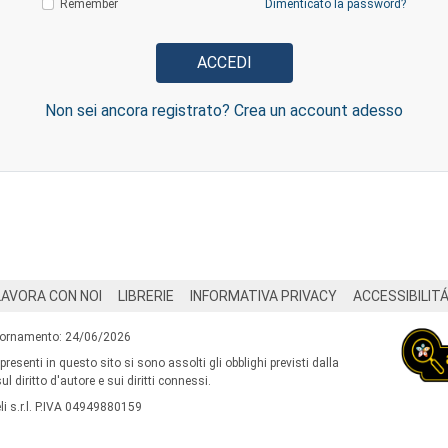
Remember
Dimenticato la password?
Non sei ancora registrato? Crea un account adesso
LAVORA CON NOI
LIBRERIE
INFORMATIVA PRIVACY
ACCESSIBILIT
iornamento: 24/06/2026
 presenti in questo sito si sono assolti gli obblighi previsti dalla
l diritto d'autore e sui diritti connessi.
i s.r.l. P.IVA 04949880159