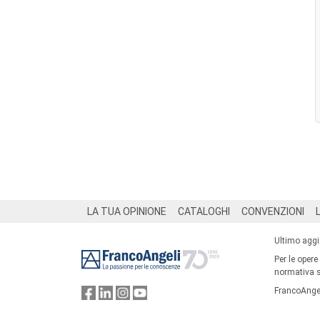
Footer
LA TUA OPINIONE
CATALOGHI
CONVENZIONI
Ultimo agg
Per le opere
normativa su
FrancoAngel