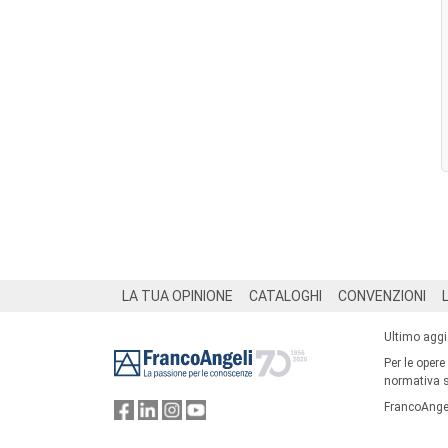
Footer
LA TUA OPINIONE
CATALOGHI
CONVENZIONI
Ultimo agg
Per le opere
normativa su
FrancoAngel