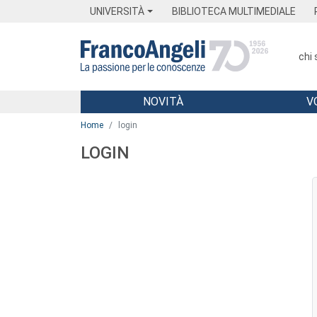
Menu
Main content
Footer
Menu
UNIVERSITÀ
BIBLIOTECA MULTIMEDIALE
chi
NOVITÀ
V
Main content
Home
login
LOGIN