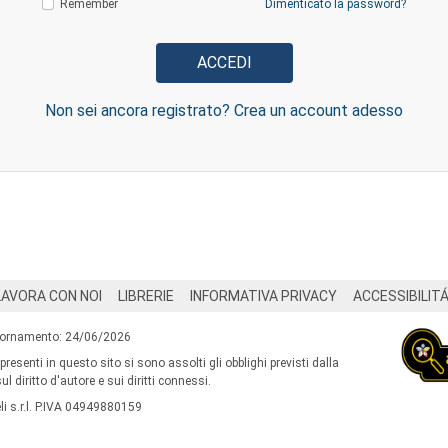
Remember
Dimenticato la password?
Non sei ancora registrato? Crea un account adesso
LAVORA CON NOI
LIBRERIE
INFORMATIVA PRIVACY
ACCESSIBILIT
iornamento: 24/06/2026
 presenti in questo sito si sono assolti gli obblighi previsti dalla
l diritto d'autore e sui diritti connessi.
i s.r.l. P.IVA 04949880159