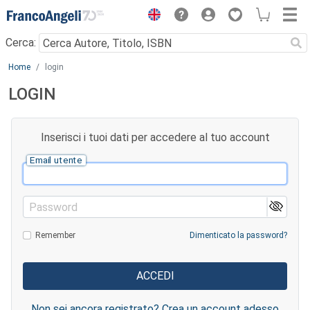
Menu
Cerca:
Main content
Home
login
LOGIN
Inserisci i tuoi dati per accedere al tuo account
Email utente
Password
Remember
Dimenticato la password?
Non sei ancora registrato? Crea un account adesso