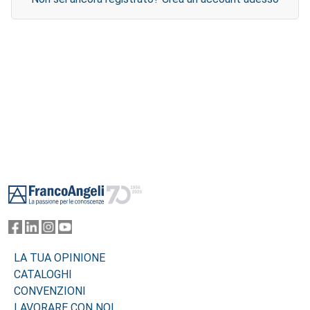
Footer
LA TUA OPINIONE
CATALOGHI
CONVENZIONI
LAVORARE CON NOI