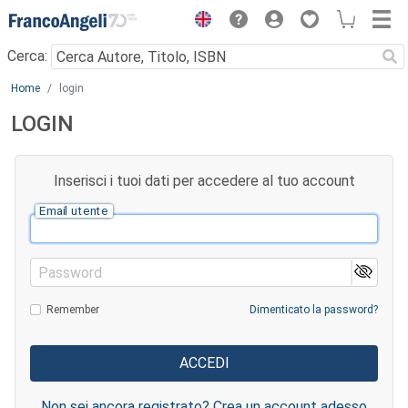
Menu
Cerca:
Main content
Home
login
LOGIN
Inserisci i tuoi dati per accedere al tuo account
Email utente
Password
Remember
Dimenticato la password?
Non sei ancora registrato? Crea un account adesso