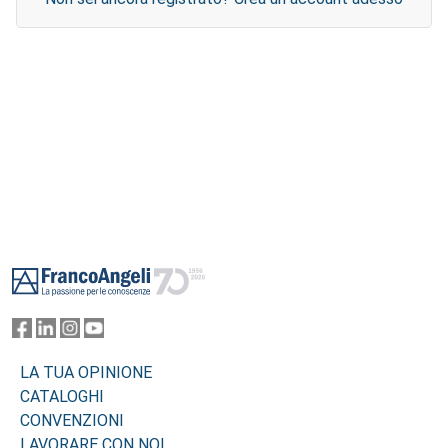
Footer
LA TUA OPINIONE
CATALOGHI
CONVENZIONI
LAVORARE CON NOI