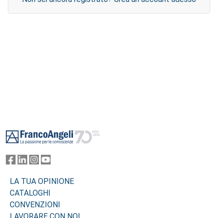
Footer
LA TUA OPINIONE
CATALOGHI
CONVENZIONI
LAVORARE CON NOI