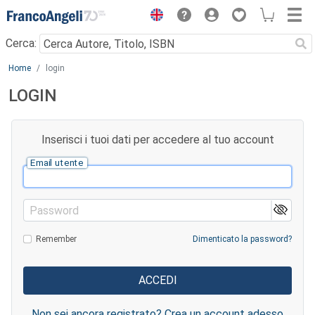
Menu
Cerca:
Main content
Home
login
LOGIN
Inserisci i tuoi dati per accedere al tuo account
Email utente
Password
Remember
Dimenticato la password?
Non sei ancora registrato? Crea un account adesso