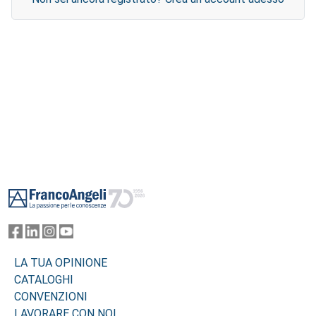
Footer
LA TUA OPINIONE
CATALOGHI
CONVENZIONI
LAVORARE CON NOI