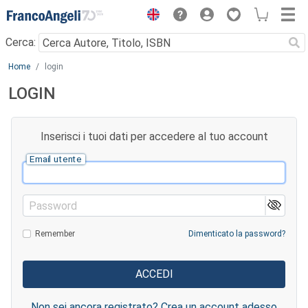
Menu
Cerca:
Main content
Home
login
LOGIN
Inserisci i tuoi dati per accedere al tuo account
Email utente
Password
Remember
Dimenticato la password?
Non sei ancora registrato? Crea un account adesso