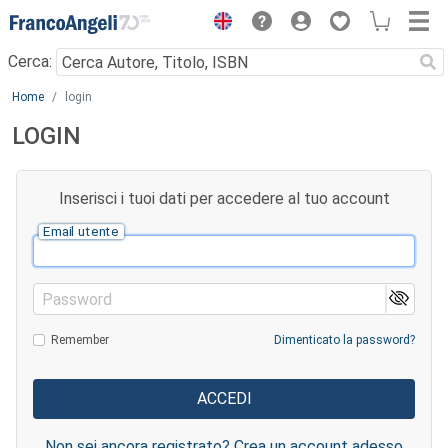
Menu
Cerca:
Main content
Home
login
LOGIN
Inserisci i tuoi dati per accedere al tuo account
Email utente
Password
Remember
Dimenticato la password?
Non sei ancora registrato? Crea un account adesso