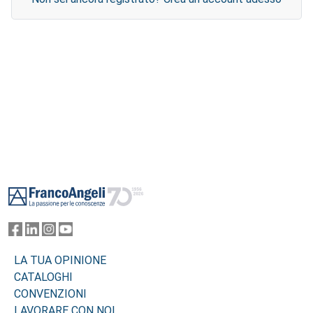
Footer
LA TUA OPINIONE
CATALOGHI
CONVENZIONI
LAVORARE CON NOI