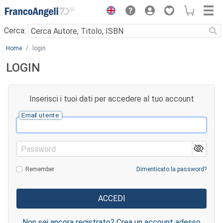
Menu
Cerca:
Main content
Home
login
LOGIN
Inserisci i tuoi dati per accedere al tuo account
Email utente
Password
Remember
Dimenticato la password?
Non sei ancora registrato? Crea un account adesso