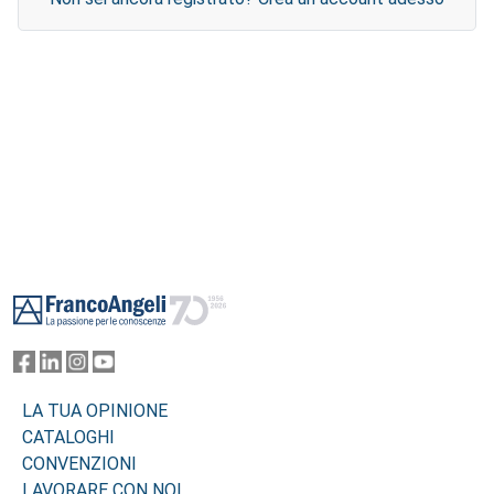
Footer
LA TUA OPINIONE
CATALOGHI
CONVENZIONI
LAVORARE CON NOI