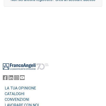
Footer
LA TUA OPINIONE
CATALOGHI
CONVENZIONI
LAVORARE CON NOI