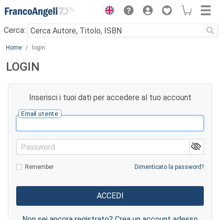
Menu
Cerca:
Main content
Home
login
LOGIN
Inserisci i tuoi dati per accedere al tuo account
Email utente
Password
Remember
Dimenticato la password?
Non sei ancora registrato? Crea un account adesso