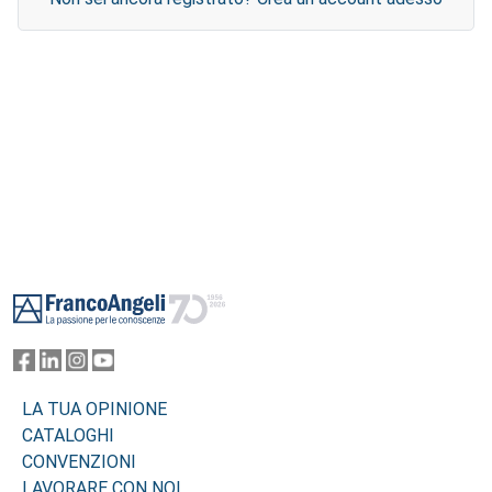
Footer
LA TUA OPINIONE
CATALOGHI
CONVENZIONI
LAVORARE CON NOI