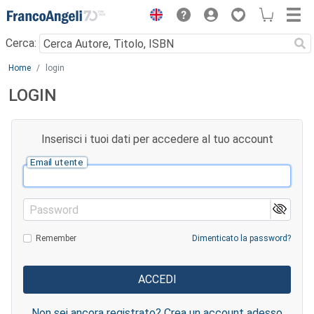
Menu
Cerca:
Main content
Home
login
LOGIN
Inserisci i tuoi dati per accedere al tuo account
Email utente
Password
Remember
Dimenticato la password?
Non sei ancora registrato? Crea un account adesso