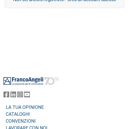
Footer
LA TUA OPINIONE
CATALOGHI
CONVENZIONI
LAVORARE CON NOI