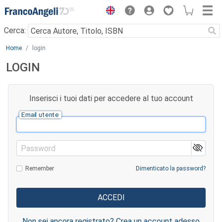
Menu
Cerca:
Main content
Home
login
LOGIN
Inserisci i tuoi dati per accedere al tuo account
Email utente
Password
Remember
Dimenticato la password?
Non sei ancora registrato? Crea un account adesso