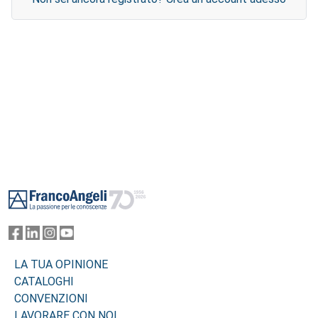
Footer
LA TUA OPINIONE
CATALOGHI
CONVENZIONI
LAVORARE CON NOI