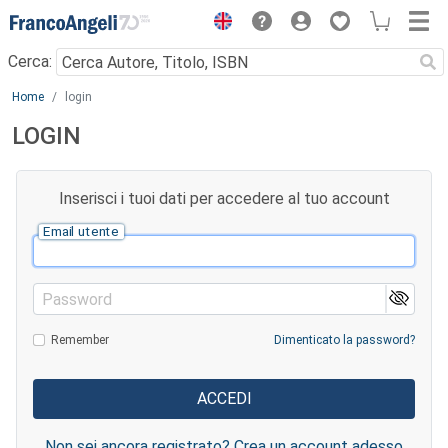
Menu
Cerca:
Main content
Home
login
LOGIN
Inserisci i tuoi dati per accedere al tuo account
Email utente
Password
Remember
Dimenticato la password?
Non sei ancora registrato? Crea un account adesso