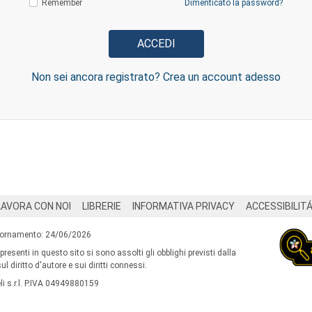
Remember
Dimenticato la password?
Non sei ancora registrato? Crea un account adesso
LAVORA CON NOI
LIBRERIE
INFORMATIVA PRIVACY
ACCESSIBILIT
iornamento: 24/06/2026
 presenti in questo sito si sono assolti gli obblighi previsti dalla
l diritto d'autore e sui diritti connessi.
i s.r.l. P.IVA 04949880159