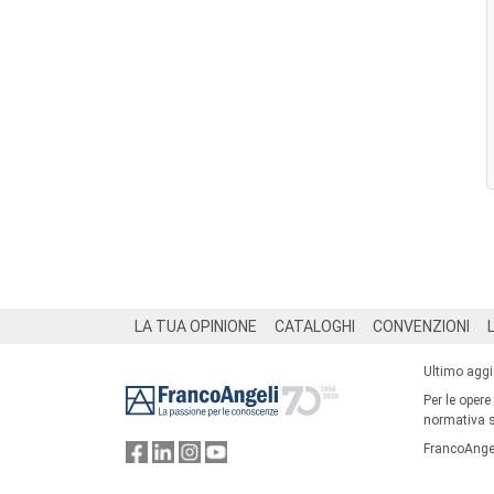
Footer
LA TUA OPINIONE
CATALOGHI
CONVENZIONI
Ultimo agg
Per le opere
normativa su
FrancoAngel