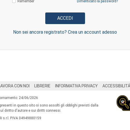
Remember
Dimenticato la password?
Non sei ancora registrato? Crea un account adesso
LAVORA CON NOI
LIBRERIE
INFORMATIVA PRIVACY
ACCESSIBILIT
iornamento: 24/06/2026
 presenti in questo sito si sono assolti gli obblighi previsti dalla
l diritto d'autore e sui diritti connessi.
i s.r.l. P.IVA 04949880159