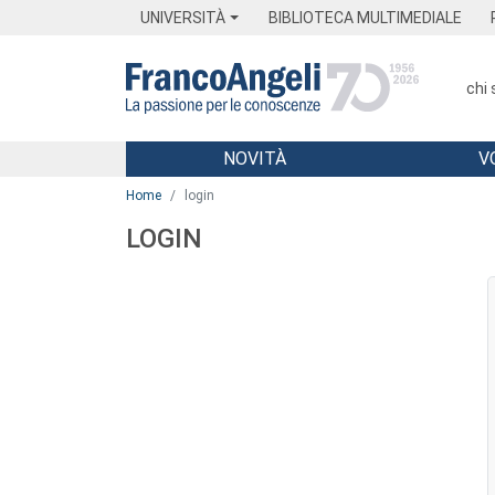
Menu
Main content
Footer
Menu
UNIVERSITÀ
BIBLIOTECA MULTIMEDIALE
chi
NOVITÀ
V
Main content
Home
login
LOGIN