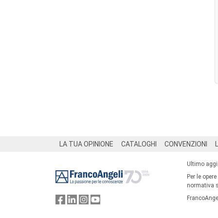
Footer
LA TUA OPINIONE
CATALOGHI
CONVENZIONI
Ultimo agg
Per le opere
normativa su
FrancoAngel