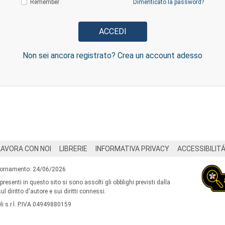
Remember
Dimenticato la password?
Non sei ancora registrato? Crea un account adesso
LAVORA CON NOI
LIBRERIE
INFORMATIVA PRIVACY
ACCESSIBILIT
iornamento: 24/06/2026
 presenti in questo sito si sono assolti gli obblighi previsti dalla
l diritto d'autore e sui diritti connessi.
i s.r.l. P.IVA 04949880159