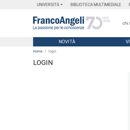
Menu
Main content
Footer
Menu
UNIVERSITÀ
BIBLIOTECA MULTIMEDIALE
chi
NOVITÀ
V
Main content
Home
login
LOGIN