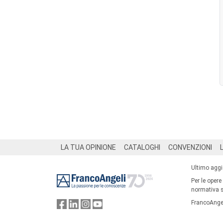
Footer
LA TUA OPINIONE
CATALOGHI
CONVENZIONI
Ultimo agg
Per le opere
normativa su
FrancoAngel