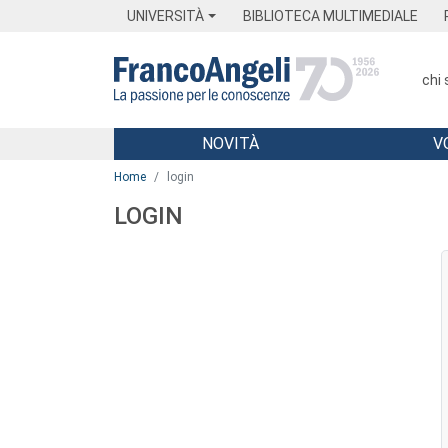
Menu
Main content
Footer
Menu
UNIVERSITÀ
BIBLIOTECA MULTIMEDIALE
chi
NOVITÀ
V
Main content
Home
login
LOGIN