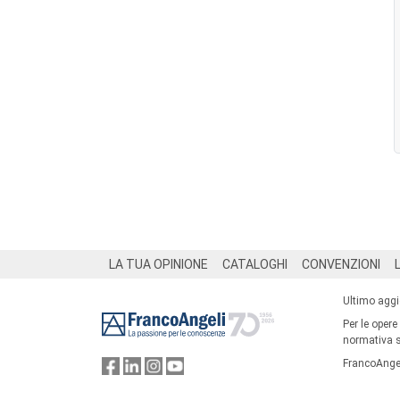
Footer
LA TUA OPINIONE
CATALOGHI
CONVENZIONI
Ultimo agg
Per le opere
normativa su
FrancoAngel