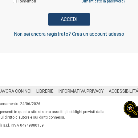
Remember
Dimenticato la password?
Non sei ancora registrato? Crea un account adesso
LAVORA CON NOI
LIBRERIE
INFORMATIVA PRIVACY
ACCESSIBILIT
iornamento: 24/06/2026
 presenti in questo sito si sono assolti gli obblighi previsti dalla
l diritto d'autore e sui diritti connessi.
i s.r.l. P.IVA 04949880159