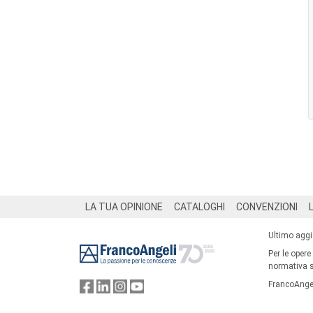
Footer
LA TUA OPINIONE
CATALOGHI
CONVENZIONI
Ultimo agg
Per le opere
normativa su
FrancoAngel