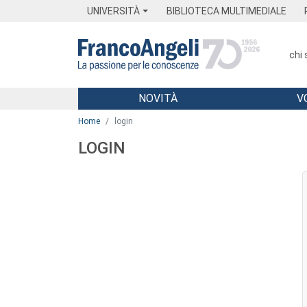
Menu
Main content
Footer
Menu
UNIVERSITÀ
BIBLIOTECA MULTIMEDIALE
chi
NOVITÀ
V
Main content
Home
login
LOGIN