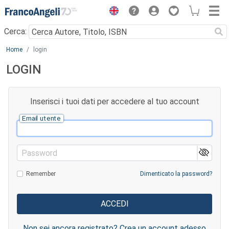
Menu
Cerca:
Main content
Home
login
LOGIN
Inserisci i tuoi dati per accedere al tuo account
Email utente
Password
Remember
Dimenticato la password?
Non sei ancora registrato? Crea un account adesso