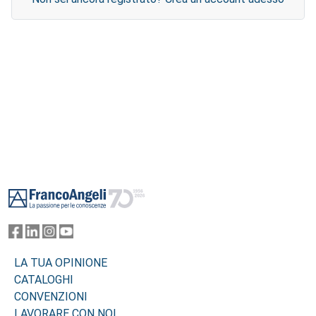
Footer
LA TUA OPINIONE
CATALOGHI
CONVENZIONI
LAVORARE CON NOI