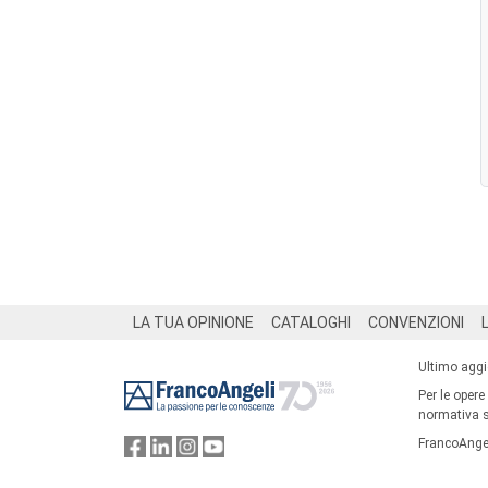
Footer
LA TUA OPINIONE
CATALOGHI
CONVENZIONI
Ultimo agg
Per le opere
normativa su
FrancoAngel