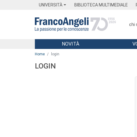
Menu
Main content
Footer
Menu
UNIVERSITÀ
BIBLIOTECA MULTIMEDIALE
chi
NOVITÀ
V
Main content
Home
login
LOGIN