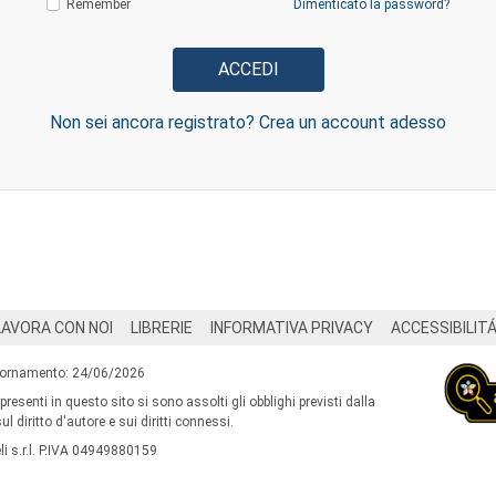
Remember
Dimenticato la password?
Non sei ancora registrato? Crea un account adesso
LAVORA CON NOI
LIBRERIE
INFORMATIVA PRIVACY
ACCESSIBILIT
iornamento: 24/06/2026
 presenti in questo sito si sono assolti gli obblighi previsti dalla
l diritto d'autore e sui diritti connessi.
i s.r.l. P.IVA 04949880159