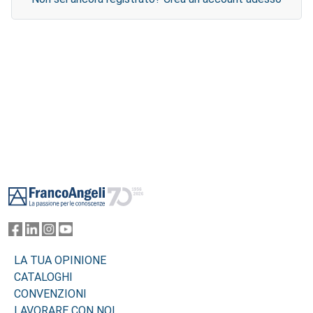
Footer
LA TUA OPINIONE
CATALOGHI
CONVENZIONI
LAVORARE CON NOI