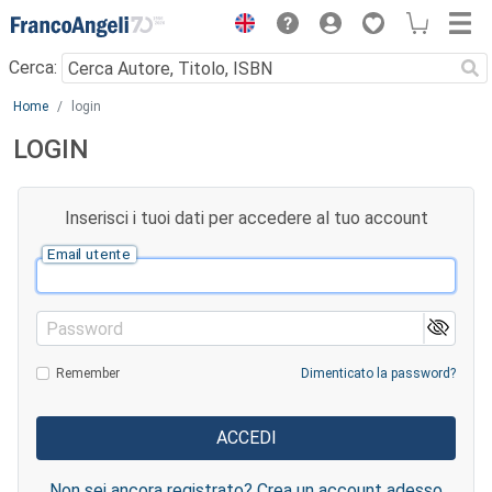
Menu
Cerca:
Main content
Home
login
LOGIN
Inserisci i tuoi dati per accedere al tuo account
Email utente
Password
Remember
Dimenticato la password?
Non sei ancora registrato? Crea un account adesso