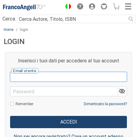
Menu
Cerca:
Main content
Home
login
LOGIN
Inserisci i tuoi dati per accedere al tuo account
Email utente
Password
Remember
Dimenticato la password?
Non sei ancora registrato? Crea un account adesso