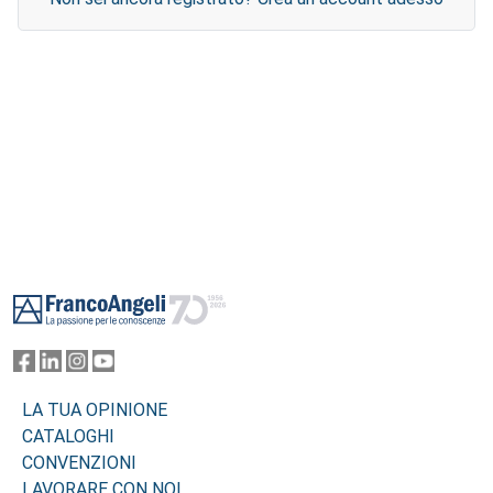
Footer
LA TUA OPINIONE
CATALOGHI
CONVENZIONI
LAVORARE CON NOI