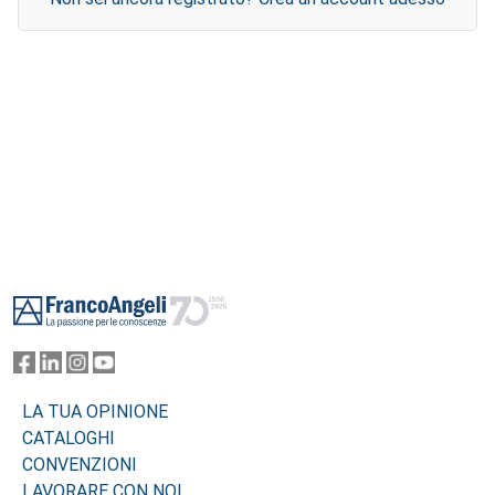
Footer
LA TUA OPINIONE
CATALOGHI
CONVENZIONI
LAVORARE CON NOI