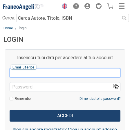
Menu
Cerca:
Main content
Home
login
LOGIN
Inserisci i tuoi dati per accedere al tuo account
Email utente
Password
Remember
Dimenticato la password?
Non sei ancora registrato? Crea un account adesso