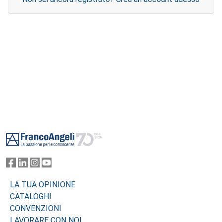
Footer
LA TUA OPINIONE
CATALOGHI
CONVENZIONI
LAVORARE CON NOI