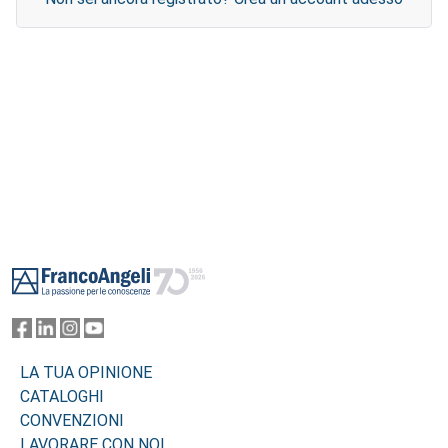
Footer
LA TUA OPINIONE
CATALOGHI
CONVENZIONI
LAVORARE CON NOI