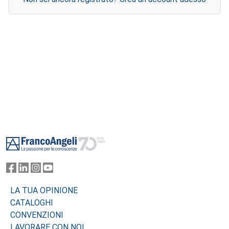
Footer
LA TUA OPINIONE
CATALOGHI
CONVENZIONI
LAVORARE CON NOI