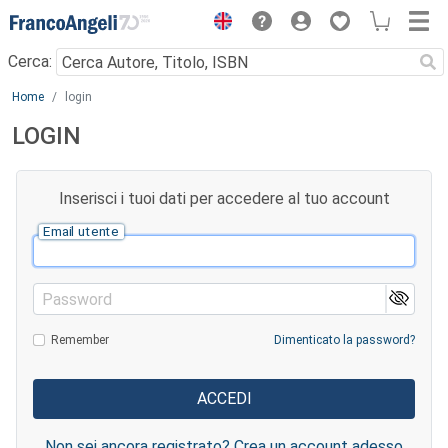
Menu
Cerca:
Main content
Home
login
LOGIN
Inserisci i tuoi dati per accedere al tuo account
Email utente
Password
Remember
Dimenticato la password?
Non sei ancora registrato? Crea un account adesso