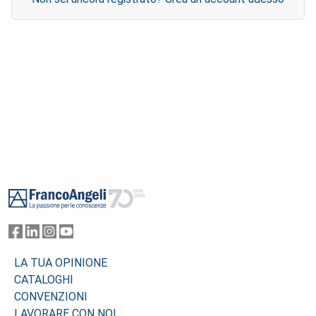
Footer
LA TUA OPINIONE
CATALOGHI
CONVENZIONI
LAVORARE CON NOI