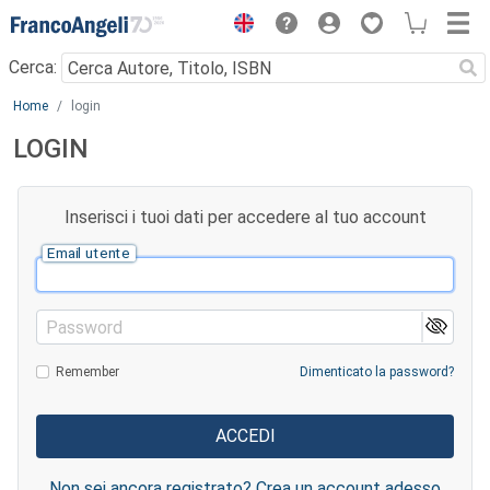
Menu
Cerca:
Main content
Home
login
LOGIN
Inserisci i tuoi dati per accedere al tuo account
Email utente
Password
Remember
Dimenticato la password?
Non sei ancora registrato? Crea un account adesso