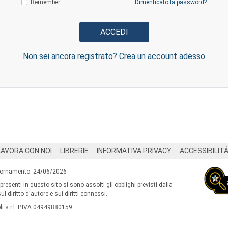
Remember
Dimenticato la password?
Non sei ancora registrato? Crea un account adesso
LAVORA CON NOI
LIBRERIE
INFORMATIVA PRIVACY
ACCESSIBILIT
iornamento: 24/06/2026
 presenti in questo sito si sono assolti gli obblighi previsti dalla
l diritto d'autore e sui diritti connessi.
i s.r.l. P.IVA 04949880159