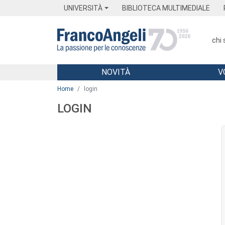
Menu
Main content
Footer
Menu
UNIVERSITÀ
BIBLIOTECA MULTIMEDIALE
chi
NOVITÀ
V
Main content
Home
login
LOGIN