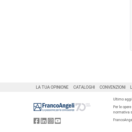
Footer
LA TUA OPINIONE
CATALOGHI
CONVENZIONI
Ultimo agg
Per le opere
normativa su
FrancoAngel