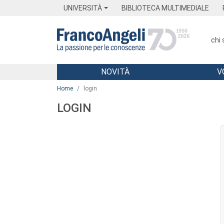
Menu
Main content
Footer
Menu
UNIVERSITÀ
BIBLIOTECA MULTIMEDIALE
chi
NOVITÀ
V
Main content
Home
login
LOGIN