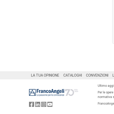
Footer
LA TUA OPINIONE
CATALOGHI
CONVENZIONI
Ultimo agg
Per le opere
normativa su
FrancoAngel