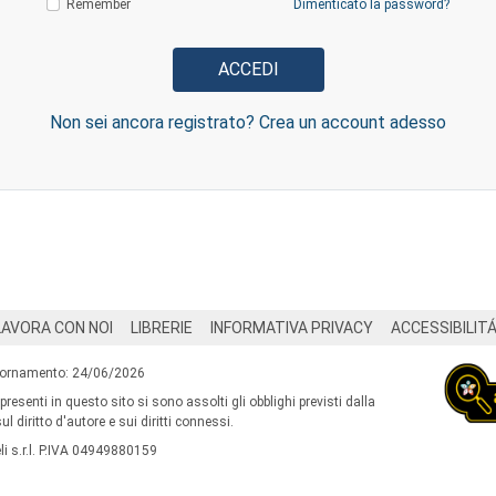
Remember
Dimenticato la password?
Non sei ancora registrato? Crea un account adesso
LAVORA CON NOI
LIBRERIE
INFORMATIVA PRIVACY
ACCESSIBILIT
iornamento: 24/06/2026
 presenti in questo sito si sono assolti gli obblighi previsti dalla
l diritto d'autore e sui diritti connessi.
i s.r.l. P.IVA 04949880159