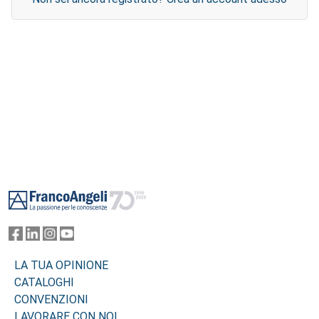
Footer
LA TUA OPINIONE
CATALOGHI
CONVENZIONI
LAVORARE CON NOI