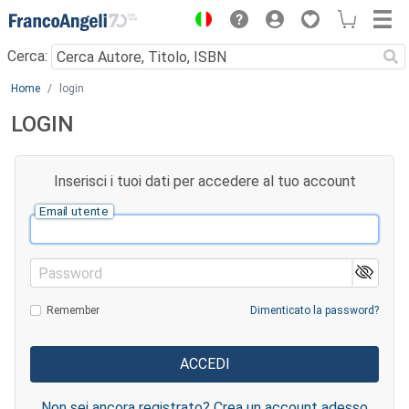
Menu
Cerca:
Main content
Home
login
LOGIN
Inserisci i tuoi dati per accedere al tuo account
Email utente
Password
Remember
Dimenticato la password?
Non sei ancora registrato? Crea un account adesso