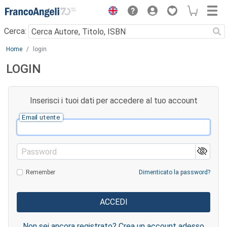
Menu
Cerca:
Main content
Home
login
LOGIN
Inserisci i tuoi dati per accedere al tuo account
Email utente
Password
Remember
Dimenticato la password?
Non sei ancora registrato? Crea un account adesso