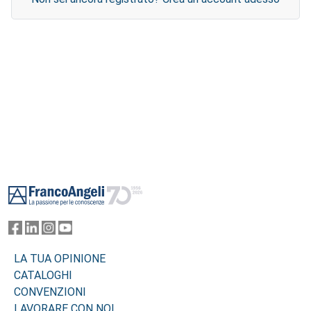
Footer
LA TUA OPINIONE
CATALOGHI
CONVENZIONI
LAVORARE CON NOI