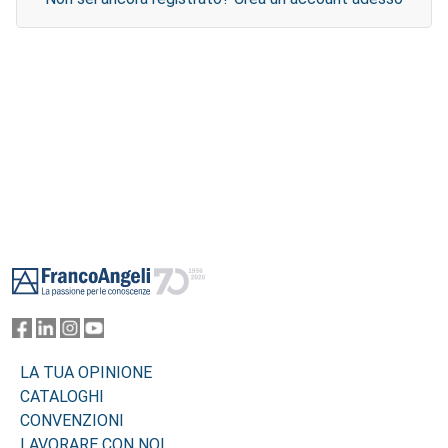
Footer
LA TUA OPINIONE
CATALOGHI
CONVENZIONI
LAVORARE CON NOI