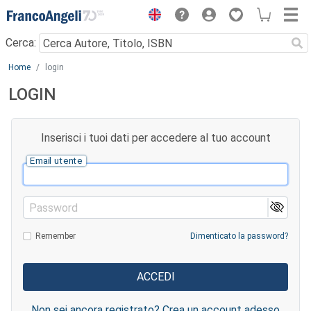
Menu
Cerca:
Main content
Home
login
LOGIN
Inserisci i tuoi dati per accedere al tuo account
Email utente
Password
Remember
Dimenticato la password?
Non sei ancora registrato? Crea un account adesso