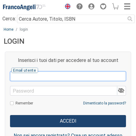
Menu
Cerca:
Main content
Home
login
LOGIN
Inserisci i tuoi dati per accedere al tuo account
Email utente
Password
Remember
Dimenticato la password?
Non sei ancora registrato? Crea un account adesso