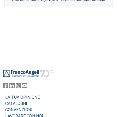
Footer
LA TUA OPINIONE
CATALOGHI
CONVENZIONI
LAVORARE CON NOI