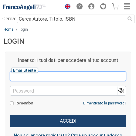
Menu
Cerca:
Main content
Home
login
LOGIN
Inserisci i tuoi dati per accedere al tuo account
Email utente
Password
Remember
Dimenticato la password?
Non sei ancora registrato? Crea un account adesso