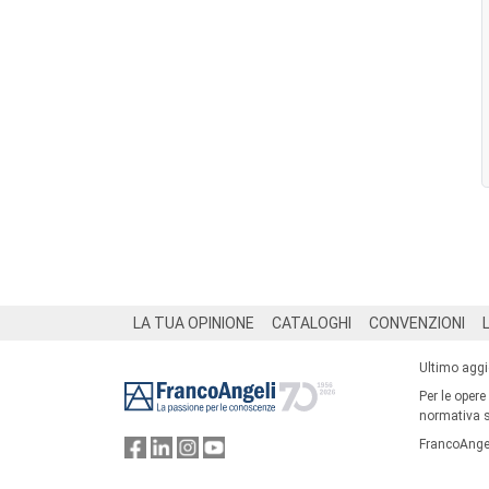
Footer
LA TUA OPINIONE
CATALOGHI
CONVENZIONI
Ultimo agg
Per le opere
normativa su
FrancoAngel