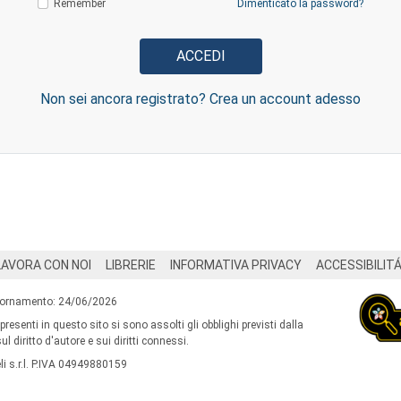
Remember
Dimenticato la password?
Non sei ancora registrato? Crea un account adesso
LAVORA CON NOI
LIBRERIE
INFORMATIVA PRIVACY
ACCESSIBILIT
iornamento: 24/06/2026
 presenti in questo sito si sono assolti gli obblighi previsti dalla
l diritto d'autore e sui diritti connessi.
i s.r.l. P.IVA 04949880159