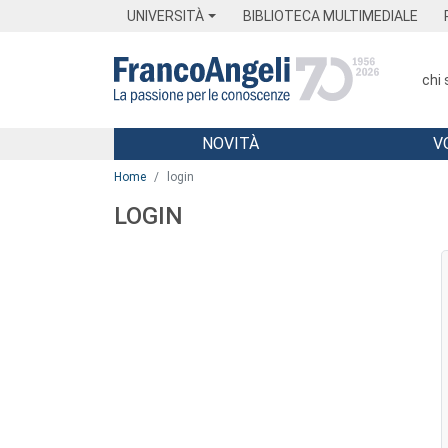
Menu
Main content
Footer
Menu
UNIVERSITÀ
BIBLIOTECA MULTIMEDIALE
chi
NOVITÀ
V
Main content
Home
login
LOGIN