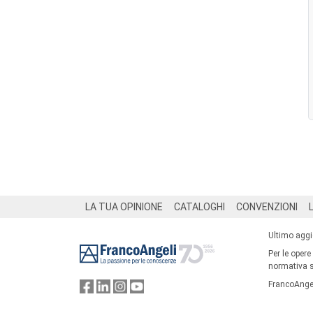
Footer
LA TUA OPINIONE
CATALOGHI
CONVENZIONI
Ultimo agg
Per le opere
normativa su
FrancoAngel