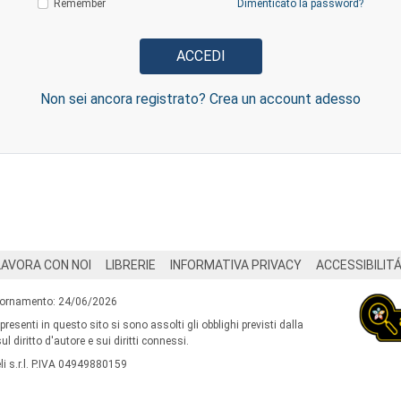
Remember
Dimenticato la password?
Non sei ancora registrato? Crea un account adesso
LAVORA CON NOI
LIBRERIE
INFORMATIVA PRIVACY
ACCESSIBILIT
iornamento: 24/06/2026
 presenti in questo sito si sono assolti gli obblighi previsti dalla
l diritto d'autore e sui diritti connessi.
i s.r.l. P.IVA 04949880159