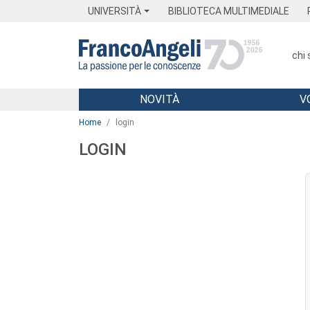
Menu
Main content
Footer
Menu
UNIVERSITÀ
BIBLIOTECA MULTIMEDIALE
chi
NOVITÀ
V
Main content
Home
login
LOGIN