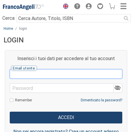
Menu
Cerca:
Main content
Home
login
LOGIN
Inserisci i tuoi dati per accedere al tuo account
Email utente
Password
Remember
Dimenticato la password?
Non sei ancora registrato? Crea un account adesso