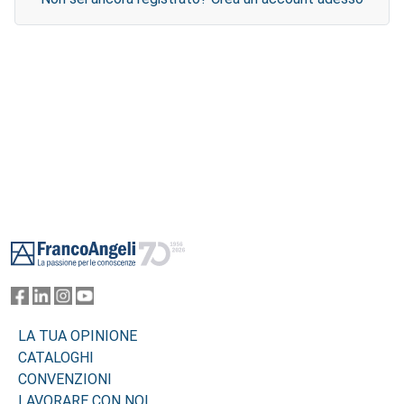
Footer
LA TUA OPINIONE
CATALOGHI
CONVENZIONI
LAVORARE CON NOI