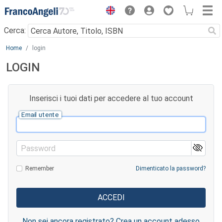
Menu
Cerca:
Main content
Home
login
LOGIN
Inserisci i tuoi dati per accedere al tuo account
Email utente
Password
Remember
Dimenticato la password?
Non sei ancora registrato? Crea un account adesso