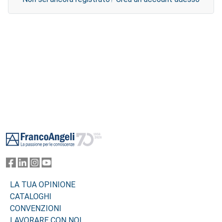
Footer
LA TUA OPINIONE
CATALOGHI
CONVENZIONI
LAVORARE CON NOI