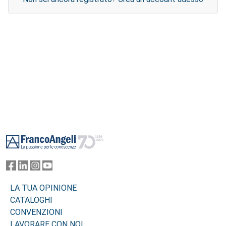
Footer
LA TUA OPINIONE
CATALOGHI
CONVENZIONI
LAVORARE CON NOI