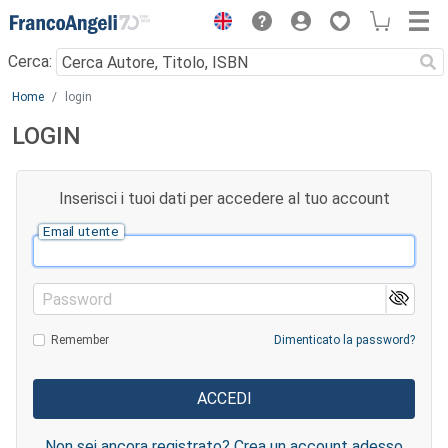
Menu
Cerca:
Main content
Home
login
LOGIN
Inserisci i tuoi dati per accedere al tuo account
Email utente
Password
Remember
Dimenticato la password?
Non sei ancora registrato? Crea un account adesso