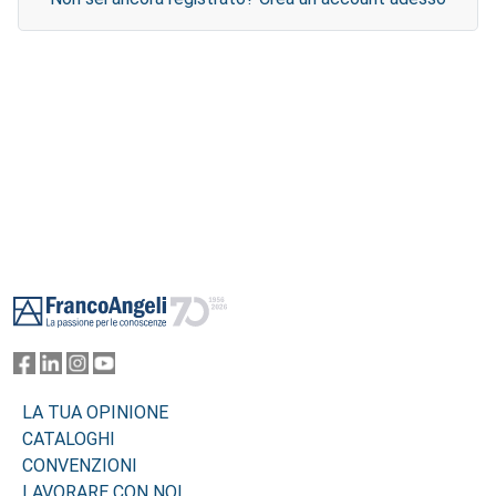
Footer
LA TUA OPINIONE
CATALOGHI
CONVENZIONI
LAVORARE CON NOI