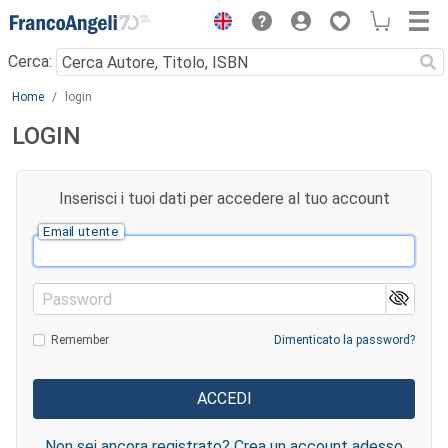
Menu
Cerca:
Main content
Home
login
LOGIN
Inserisci i tuoi dati per accedere al tuo account
Email utente
Password
Remember
Dimenticato la password?
Non sei ancora registrato? Crea un account adesso