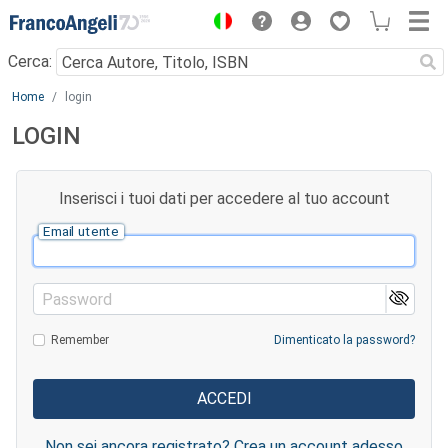
Menu
Cerca:
Main content
Home
login
LOGIN
Inserisci i tuoi dati per accedere al tuo account
Email utente
Password
Remember
Dimenticato la password?
Non sei ancora registrato? Crea un account adesso