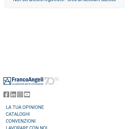
Footer
LA TUA OPINIONE
CATALOGHI
CONVENZIONI
LAVORARE CON NOI