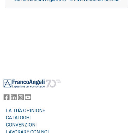
Footer
LA TUA OPINIONE
CATALOGHI
CONVENZIONI
LAVORARE CON NOI