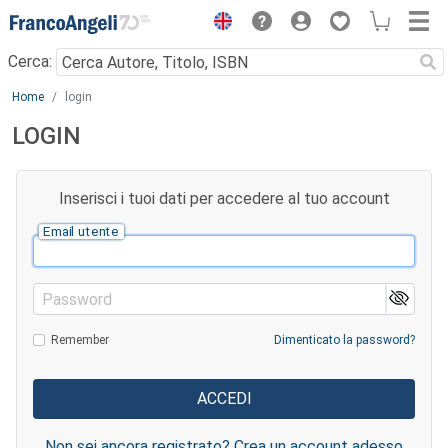
Menu
Cerca:
Main content
Home
login
LOGIN
Inserisci i tuoi dati per accedere al tuo account
Email utente
Password
Remember
Dimenticato la password?
Non sei ancora registrato? Crea un account adesso