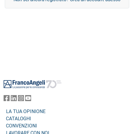
Footer
LA TUA OPINIONE
CATALOGHI
CONVENZIONI
LAVORARE CON NOI