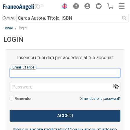
Menu
Cerca:
Main content
Home
login
LOGIN
Inserisci i tuoi dati per accedere al tuo account
Email utente
Password
Remember
Dimenticato la password?
Non sei ancora registrato? Crea un account adesso