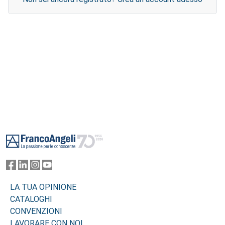
Footer
LA TUA OPINIONE
CATALOGHI
CONVENZIONI
LAVORARE CON NOI