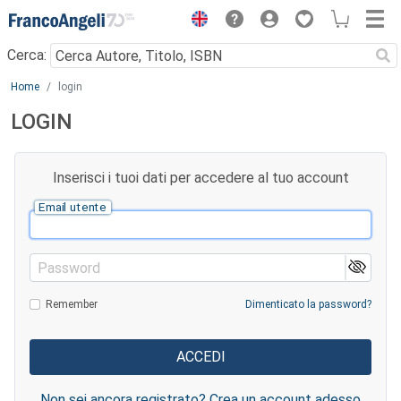
Menu
Cerca:
Main content
Home
login
LOGIN
Inserisci i tuoi dati per accedere al tuo account
Email utente
Password
Remember
Dimenticato la password?
Non sei ancora registrato? Crea un account adesso